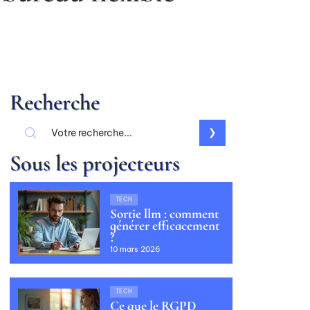
Recherche
Sous les projecteurs
TECH
Sortie llm : comment
générer efficacement
?
10 mars 2026
TECH
Ce que le RGPD