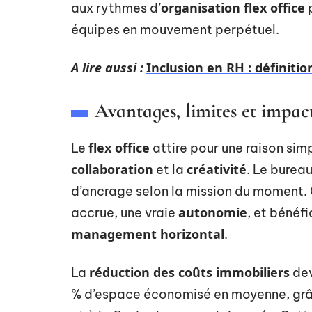
organisation flex office
aux rythmes d’
p
équipes en mouvement perpétuel.
A lire aussi :
Inclusion en RH : définiti
Avantages, limites et impac
flex office
Le
attire pour une raison simp
collaboration
créativité
et la
. Le burea
d’ancrage selon la mission du moment.
autonomie
accrue, une vraie
, et bénéf
management horizontal
.
réduction des coûts immobiliers
La
dev
% d’espace économisé en moyenne, grâc