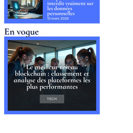
interdit vraiment sur
les données
personnelles
10 mars 2026
En vogue
Le meilleur réseau
blockchain : classement et
analyse des plateformes les
plus performantes
TECH