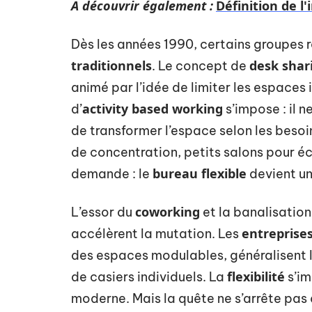
A découvrir également :
Définition de l'
Dès les années 1990, certains groupes 
traditionnels
desk shar
. Le concept de
animé par l’idée de limiter les espace
activity based working
d’
s’impose : il n
de transformer l’espace selon les besoi
de concentration, petits salons pour éch
bureau flexible
demande : le
devient un
coworking
L’essor du
et la banalisatio
entreprises
accélèrent la mutation. Les
des espaces modulables, généralisent l
flexibilité
de casiers individuels. La
s’im
moderne. Mais la quête ne s’arrête pas 