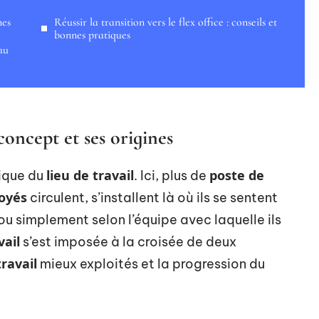
nes
Réussir la transition vers le flex office : conseils et
bonnes pratiques
au
concept et ses origines
lieu de travail
poste de
ique du
. Ici, plus de
oyés
circulent, s’installent là où ils se sentent
 ou simplement selon l’équipe avec laquelle ils
vail
s’est imposée à la croisée de deux
ravail
mieux exploités et la progression du