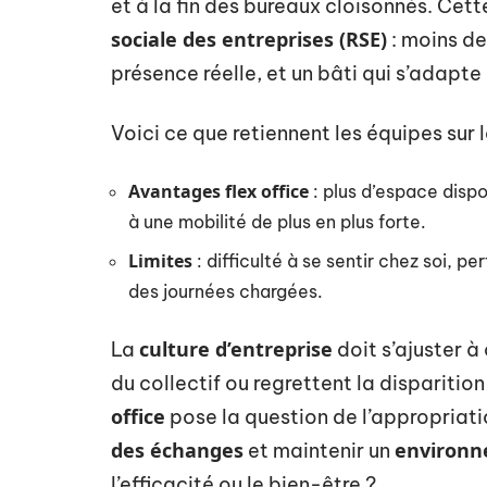
et à la fin des bureaux cloisonnés. Cet
sociale des entreprises (RSE)
: moins de
présence réelle, et un bâti qui s’adapte 
Voici ce que retiennent les équipes sur le
Avantages flex office
: plus d’espace dispo
à une mobilité de plus en plus forte.
Limites
: difficulté à se sentir chez soi, per
des journées chargées.
culture d’entreprise
La
doit s’ajuster à
du collectif ou regrettent la disparition
office
pose la question de l’appropriat
des échanges
environne
et maintenir un
l’efficacité ou le bien-être ?