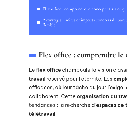
Flex office : comprendre le concept et ses origi
Avantages, limites et impacts concrets du bure
flexible
Flex office : comprendre le 
flex office
Le
chamboule la vision class
travail
empl
réservé pour l’éternité. Les
efficaces, où leur tâche du jour l’exige,
organisation du tra
collaborent. Cette
espaces de t
tendances : la recherche d’
télétravail
.