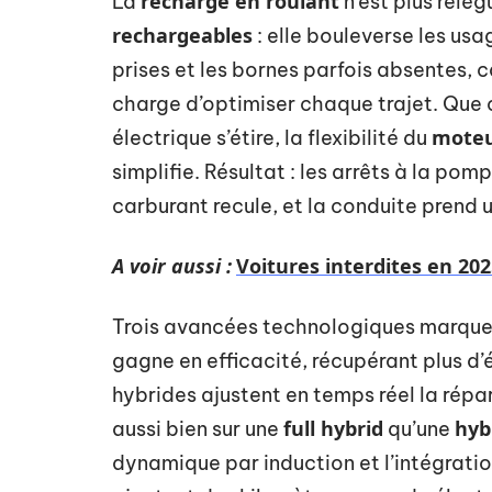
recharge en roulant
La
n’est plus relé
rechargeables
: elle bouleverse les usag
prises et les bornes parfois absentes,
charge d’optimiser chaque trajet. Que ce
moteu
électrique s’étire, la flexibilité du
simplifie. Résultat : les arrêts à la po
carburant recule, et la conduite prend 
A voir aussi :
Voitures interdites en 2025
Trois avancées technologiques marquen
gagne en efficacité, récupérant plus d
hybrides ajustent en temps réel la répa
full hybrid
hyb
aussi bien sur une
qu’une
dynamique par induction et l’intégrati