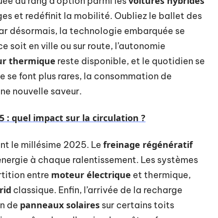
voitures hybrides
guée au rang d’option parmi les
es et redéfinit la mobilité. Oubliez le ballet des
 car désormais, la technologie embarquée se
 soit en ville ou sur route, l’autonomie
r thermique
reste disponible, et le quotidien se
mpe se font plus rares, la consommation de
une nouvelle saveur.
 : quel impact sur la circulation ?
freinage régénératif
t le millésime 2025. Le
’énergie à chaque ralentissement. Les systèmes
moteur électrique
rtition entre
et thermique,
rid
classique. Enfin, l’arrivée de la recharge
panneaux solaires
on de
sur certains toits