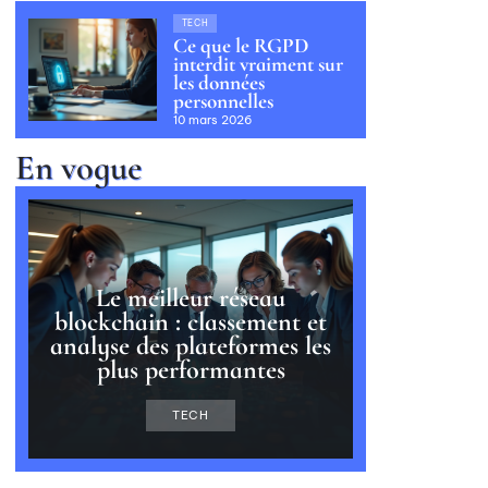
TECH
Ce que le RGPD
interdit vraiment sur
les données
personnelles
10 mars 2026
En vogue
Le meilleur réseau
blockchain : classement et
analyse des plateformes les
plus performantes
TECH